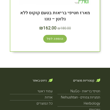
מארז חטיפי בריאות בטעם קוקוס ללא
גלוטן – נוגו
₪
162.00
₪
180.00
הוספה לסל
קטגוריות מוצרים
ניווט באתר
חטיפי בריאות - NuGo
עמוד ראשי
תמציות צמחים - Nehushtan
אודות
Herbology
כל המוצרים
שורשים