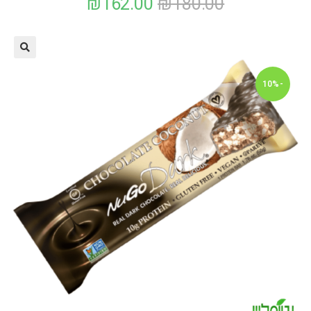
₪
162.00
₪
180.00
-10%