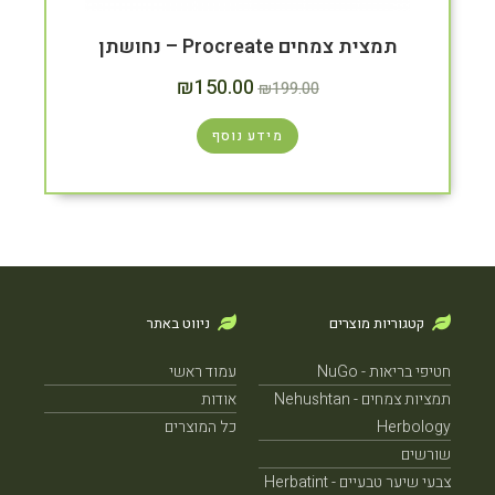
תמצית צמחים Procreate – נחושתן
₪
150.00
₪
199.00
מידע נוסף
קטגוריות מוצרים
ניווט באתר
חטיפי בריאות - NuGo
עמוד ראשי
תמציות צמחים - Nehushtan
אודות
Herbology
כל המוצרים
שורשים
צבעי שיער טבעיים - Herbatint