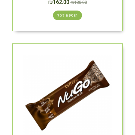
₪
162.00
₪
180.00
הוספה לסל