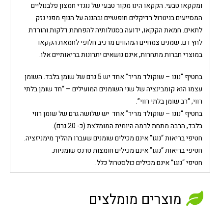
ומקקאו טבעי. הקקאו הינו מקור טבעי של נוגדי חמצון פלבנוליים
המסייעים בניטרול רדיקלים חופשיים ובהגנה על הגוף מפני נזק
לתאים. חמאת הקקאו, ידועה בסגולותיה להפחתת דלקות והורדת
לחץ דם. שמנים צמחיים המהווים מרכיב חלופי לחמאת הקקאו
במוצרי חברות מתחרות, אינם נושאים יתרונות בריאותיים אלו.
בחטיף “נוגו – שוקולד מריר” אחד יש 5 גרם של שומן בלבד. השומן
עצמו הוא קומבינציה של שני השומנים המועילים – “חד שומן בלתי
רווי, “רב שומן בלתי רווי”.
בחטיף “נוגו – שוקולד מריר” אחד יש שלושה גרם של שומן רווי
בלבד, הרבה מתחת לרמה היומית המומלצת (כ- 20 גרם).
חטיפי בריאות “נוגו” אינם מכילים שומנים שעברו תהליך מימניזציה.
חטיפי בריאות “נוגו” אינם מכילים חומצות טרנס שומניות.
חטיפי “נוגו” אינם מכילים כולסטרול כלל.
מוצרים מומלצים