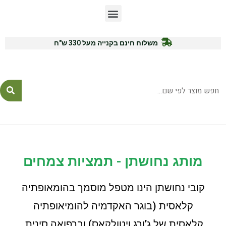
משלוח חינם בקנייה מעל 330 ש"ח
לייעוץ ורכישה: 054-7771575
מותג נחושתן - תמציות צמחים
קובי נחושתן הינו מטפל מוסמך בהומאופתיה
קלאסית (בוגר האקדמיה להומיאופתיה
קלאסית של ג’ורג ויטולקאס) וברפואה סינית.