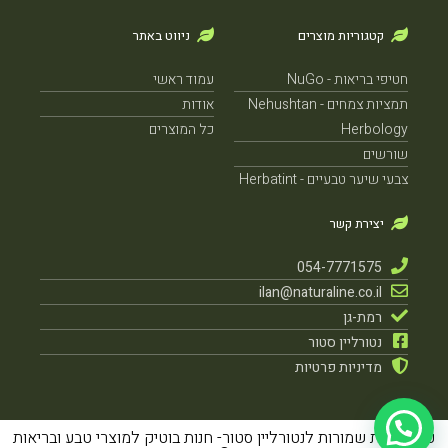
קטגוריות מוצרים
ניווט באתר
חטיפי בריאות - NuGo
עמוד ראשי
תמציות צמחים - Nehushtan
אודות
Herbology
כל המוצרים
שורשים
צבעי שיער טבעיים - Herbatint
יצירת קשר
054-7771575
ilan@naturaline.co.il
רמת-גן
נטורליין סטור
מדיניות פרטיות
כל הזכויות שמורות לנטורליין סטור- חנות בוטיק למוצרי טבע ובריאות