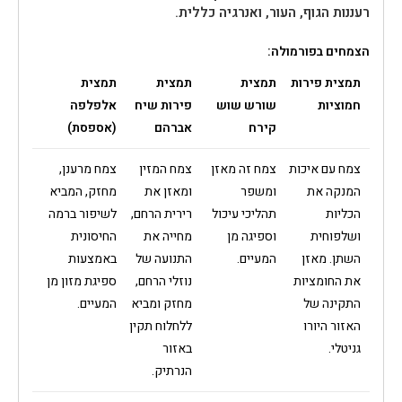
רעננות הגוף, העור, ואנרגיה כללית.
הצמחים בפורמולה:
תמצית פירות
תמצית
תמצית
תמצית
חמוציות
שורש שוש
פירות שיח
אלפלפה
קירח
אברהם
(אספסת)
צמח עם איכות
צמח זה מאזן
צמח המזין
צמח מרענן,
המנקה את
ומשפר
ומאזן את
מחזק, המביא
הכליות
תהליכי עיכול
רירית הרחם,
לשיפור ברמה
ושלפוחית
וספיגה מן
מחייה את
החיסונית
השתן. מאזן
המעיים.
התנועה של
באמצעות
את החומציות
נוזלי הרחם,
ספיגת מזון מן
התקינה של
מחזק ומביא
המעיים.
האזור היורו
ללחלוח תקין
גניטלי.
באזור
הנרתיק.