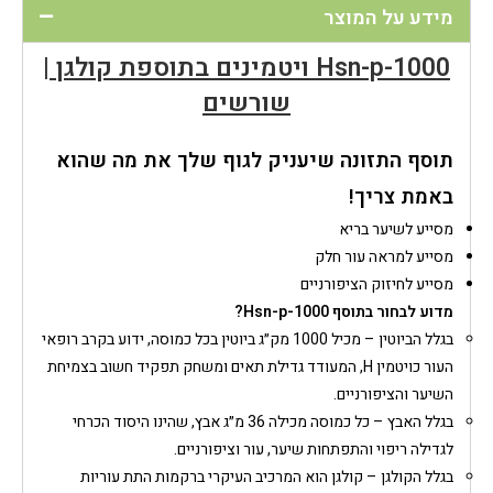
מידע על המוצר
Hsn-p-1000 ויטמינים בתוספת קולגן |
שורשים
תוסף התזונה שיעניק לגוף שלך את מה שהוא
באמת צריך!
מסייע לשיער בריא
מסייע למראה עור חלק
מסייע לחיזוק הציפורניים
מדוע לבחור בתוסף Hsn-p-1000?
בגלל הביוטין – מכיל 1000 מק״ג ביוטין בכל כמוסה, ידוע בקרב רופאי
העור כויטמין H, המעודד גדילת תאים ומשחק תפקיד חשוב בצמיחת
השיער והציפורניים.
בגלל האבץ – כל כמוסה מכילה 36 מ״ג אבץ, שהינו היסוד הכרחי
לגדילה ריפוי והתפתחות שיער, עור וציפורניים.
בגלל הקולגן – קולגן הוא המרכיב העיקרי ברקמות התת עוריות