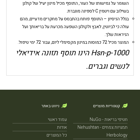
השומר על גמישותו של העור, התוסף מכיל מינון יעיל של קולגן
בשילוב עם ויטמין C לספיגה מוגברת.
בגלל הניסיון – התוסף פותח בהתבסס על מחקרים מדעיים, מהם
עולה כי לביוטין, לאבץ ולקולגן השפעה מכרעת על בריאותך ועל
הניראות שלך.
המוצר מכיל 72 כמוסות במינון מקסימלי ליום, עבור 72 ימי טיפול.
Hsn-p-1000 הינו תוסף תזונה אידיאלי
לנשים וגברים.
קטגוריות מוצרים
ניווט באתר
חטיפי בריאות - NuGo
עמוד ראשי
תמציות צמחים - Nehushtan
אודות
Herbology
כל המוצרים