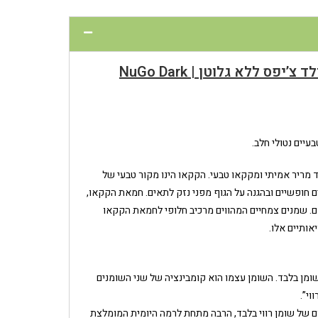
ס ללא גלוטן | NuGo Dark
ים משוקולד מריר אמיתי ומקקאו טבעי. הקקאו הינו מקור טבעי של
ים חופשיים ובהגנה על הגוף מפני נזק לתאים. חמאת הקקאו,
ם. שמנים צמחיים המהווים מרכיב חלופי לחמאת הקקאו
אותיים אלו.
 שוקולד מריר” אחד יש 5 גרם של שומן בלבד. השומן עצמו הוא קומבינציה של שני השומנים
וי”.
ם של שומן רווי בלבד, הרבה מתחת לרמה היומית המומלצת