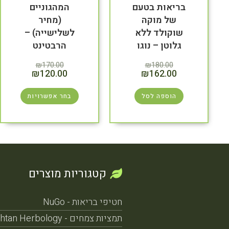
בריאות בטעם
המהגוניים
של מוקה
(מחיר
שוקולד ללא
לשלישייה) –
גלוטן – נוגו
הרבטינט
₪
170.00
₪
180.00
₪
120.00
₪
162.00
הוספה לסל
בחר אפשרויות
קטגוריות מוצרים
חטיפי בריאות - NuGo
תמציות צמחים - Nehushtan Herbology