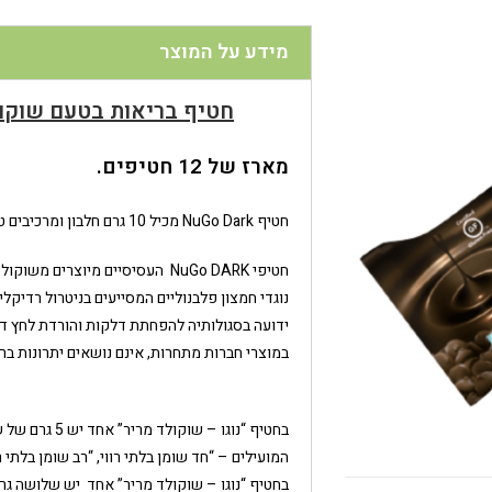
מידע על המוצר
חטיף בריאות בטעם שוקולד צ’יפ
מארז של 12 חטיפים.
חטיף NuGo Dark מכיל 10 גרם חלבון ומרכיבים טבעיים נטולי חלב.
חטיפי NuGo DARK העסיסיים מיוצר
נוגדי חמצון פלבנוליים המסייעים בניטרול רדיקל
ידועה בסגולותיה להפחתת דלקות והורדת לחץ ד
במוצרי חברות מתחרות, אינם נושאים יתרונות ברי
בחטיף “נוגו –
המועילים – “חד שומן בלתי רווי, “רב שומן בלתי רו
בחטיף “נוגו – שוקולד מריר” אחד יש שלושה גר