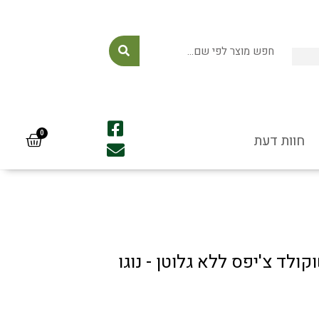
לייעוץ ורכישה: 054-
7771575
חוות דעת
לד צ'יפס ללא גלוטן - נוגו