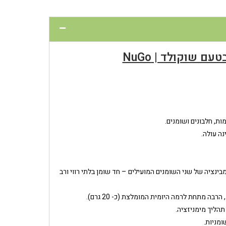
ם שוקולד | NuGo
ת, חלבונים ושומנים
.
נה עולה
.
של שומן בלבד. קומבינציה של שני השומנים המועילים – חד שומן בלתי רווי ורב
תהליך מימניזציה.
ומניות.