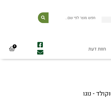
לייעוץ ורכישה: 054-
7771575
חוות דעת
ולד - נוגו