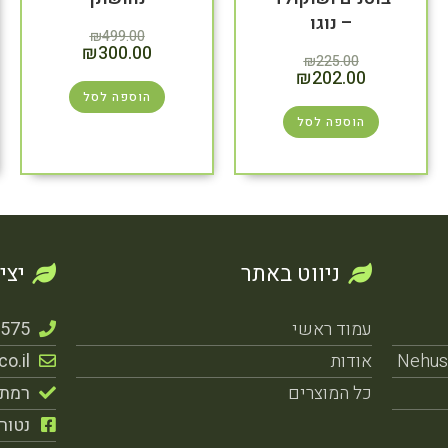
– נוגו
₪
499.00
₪
300.00
₪
225.00
₪
202.00
הוספה לסל
הוספה לסל
ניווט באתר
יצי
עמוד ראשי
1575
אודות
o.il
כל המוצרים
רמת-
נטורל