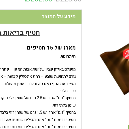
מידע על המוצר
חטיף בריאות בטע
מארז של 15 חטיפים.
היתרונות
מושלם באיזון שבין שלושת אבות המזון – פחמימו
גורם לתחושת שובע – רמת אינסולין קבועה – אי
מצייד את הגוף באנרגיה וחלבון באופן מושלם
.
כשר חלבי
.
בחטיף “נוגו” אחד יש 2.5 גרם 
שומן בלתי רווי.
בחטיף “נוגו” אחד יש 1.5 גרם של שומן רווי בלבד, הרבה מתחת לרמה היומית המומלצת (כ- 20 גרם).
חטיפי בריאות “נוגו” אינם מכילים שומנים שעברו 
חטיפי בריאות “נוגו” אינם מכילים חומצות טרנס ש